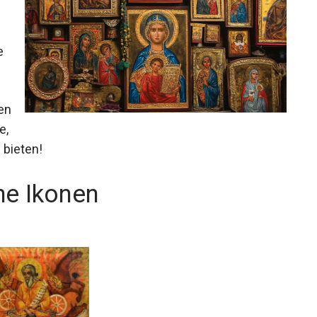
e
en
e,
 bieten!
he Ikonen